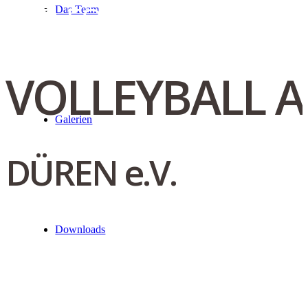
WIR FÖRDERN TALENT
Das Team
VOLLEYBALL 
Galerien
DÜREN e.V.
Downloads
DU MÖCHTEST MIT ANDEREN KIN
UND DEINE TEAMFÄHIGKEIT BEWE