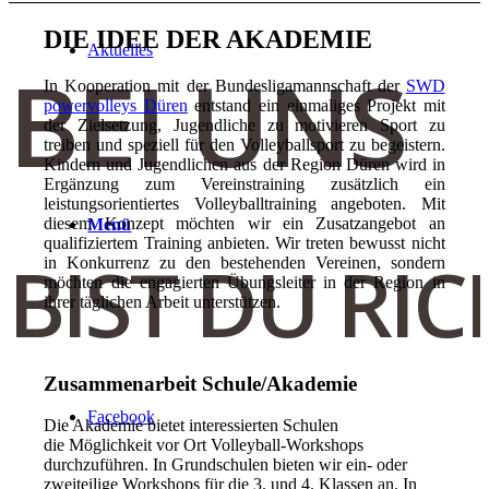
DIE IDEE DER AKADEMIE
Aktuelles
BEI UNS
In Kooperation mit der Bundesligamannschaft der
SWD
powervolleys Düren
entstand ein einmaliges Projekt mit
der Zielsetzung, Jugendliche zu motivieren Sport zu
treiben und speziell für den Volleyballsport zu begeistern.
Kindern und Jugendlichen aus der Region Düren wird in
Ergänzung zum Vereinstraining zusätzlich ein
leistungsorientiertes Volleyballtraining angeboten. Mit
diesem Konzept möchten wir ein Zusatzangebot an
Menü
qualifiziertem Training anbieten. Wir treten bewusst nicht
BIST DU RIC
in Konkurrenz zu den bestehenden Vereinen, sondern
möchten die engagierten Übungsleiter in der Region in
ihrer täglichen Arbeit unterstützen.
Zusammenarbeit Schule/Akademie
Facebook
Die Akademie bietet interessierten Schulen
die Möglichkeit vor Ort Volleyball-Workshops
durchzuführen. In Grundschulen bieten wir ein- oder
zweiteilige Workshops für die 3. und 4. Klassen an. In