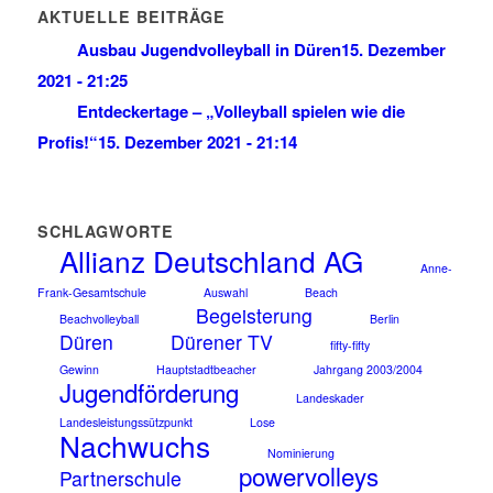
AKTUELLE BEITRÄGE
Ausbau Jugendvolleyball in Düren
15. Dezember
2021 - 21:25
Entdeckertage – „Volleyball spielen wie die
Profis!“
15. Dezember 2021 - 21:14
SCHLAGWORTE
Allianz Deutschland AG
Anne-
Frank-Gesamtschule
Auswahl
Beach
Begeisterung
Beachvolleyball
Berlin
Düren
Dürener TV
fifty-fifty
Gewinn
Hauptstadtbeacher
Jahrgang 2003/2004
Jugendförderung
Landeskader
Landesleistungssützpunkt
Lose
Nachwuchs
Nominierung
powervolleys
Partnerschule